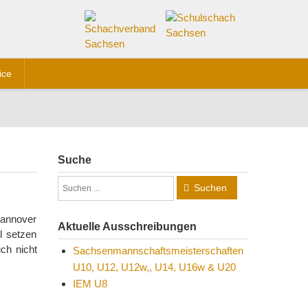
ice
Suche
Suchen
Hannover
Aktuelle Ausschreibungen
l setzen
ch nicht
Sachsenmannschaftsmeisterschaften
U10, U12, U12w,, U14, U16w & U20
IEM U8