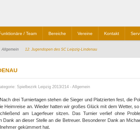
Funktionäre / Team
Bereiche
Vereine
Kontakt
Serv
Allgemein
12. Jugendopen des SC Leipzig-Lindenau
NDENAU
ategorie:
Spielbezirk Leipzig 2013/214
-
Allgemein
 Nach drei Turniertagen stehen die Sieger und Platzierten fest, die P
die Heimreise an. Wieder hatten wir großes Glück mit dem Wetter, so
hließend am Lagerfeuer sitzen. Das Turnier verlief ohne Probl
len Dank an dieser Stelle an die Betreuer. Besonderer Dank an Micha
eilnehmer gekümmert hat.