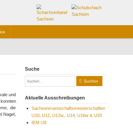
ice
Suche
Suchen
okale und
Aktuelle Ausschreibungen
 konnten
eme, die
Sachsenmannschaftsmeisterschaften
el Nagel,
U10, U12, U12w,, U14, U16w & U20
IEM U8