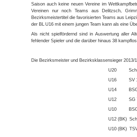
Saison auch keine neuen Vereine im Wettkampfbetr
Vereinen nur noch Teams aus Delitzsch, Grim
Bezirksmeistertitel die favorisierten Teams aus Lei
der BL U16 mit einem jungen Team kann als eine Üb
Als nicht spielfördernd sind in Auswertung aller 
fehlender Spieler und die darüber hinaus 38 kampflos
Die Bezirksmeister und Bezirksklassensieger 2013/14
U20 Schachgemeinschaf
U16 SV 1919 Gri
U14 BSG Grün - Weiß
U12 SG Turm Lei
U10 BSG Grün - Weiß
U12 (BK) Schachgemeinsch
U10 (BK) TSV Kitzs