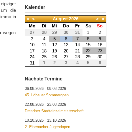
eipziger
Kalender
 um die
Grimma in
«
<
August
2026
>
»
Mo
Di
Mi
Do
Fr
Sa
So
27
28
29
30
31
1
2
en wegen
3
4
5
6
7
8
9
10
11
12
13
14
15
16
22
23
17
18
19
20
21
24
25
26
27
28
29
30
1
2
3
4
5
6
31
Nächste Termine
06.08.2026
09.08.2026
-
45. Löbauer Sommeropen
22.08.2026
23.08.2026
-
Dresdner Stadteinzelmeisterschaft
10.10.2026
13.10.2026
-
2. Eisenacher Jugendopen