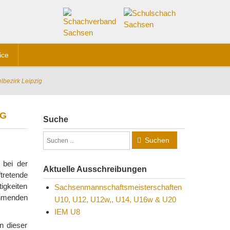
ice
lbezirk Leipzig
IG
Suche
Suchen
 bei der
Aktuelle Ausschreibungen
tretende
igkeiten
Sachsenmannschaftsmeisterschaften
hmenden
U10, U12, U12w,, U14, U16w & U20
IEM U8
n dieser