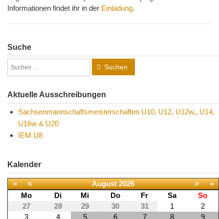
Informationen findet ihr in der
Einladung
.
Suche
Suchen
Aktuelle Ausschreibungen
Sachsenmannschaftsmeisterschaften U10, U12, U12w,, U14,
U16w & U20
IEM U8
Kalender
«
<
August
2026
>
»
Mo
Di
Mi
Do
Fr
Sa
So
27
28
29
30
31
1
2
3
4
5
6
7
8
9