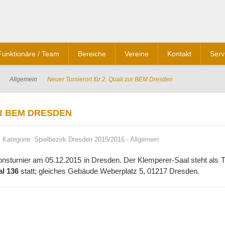
Funktionäre / Team
Bereiche
Vereine
Kontakt
Serv
Allgemein
Neuer Turnierort für 2. Quali zur BEM Dresden
UR BEM DRESDEN
Kategorie:
Spielbezirk Dresden 2015/2016
-
Allgemein
ionsturnier am 05.12.2015 in Dresden. Der Klemperer-Saal steht als T
l 136
statt; gleiches Gebäude Weberplatz 5, 01217 Dresden.