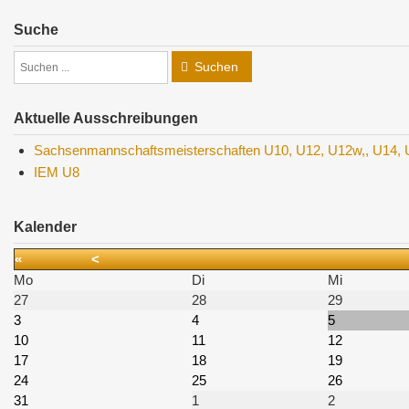
Suche
Suchen
Aktuelle Ausschreibungen
Sachsenmannschaftsmeisterschaften U10, U12, U12w,, U14,
IEM U8
Kalender
«
<
Mo
Di
Mi
27
28
29
3
4
5
10
11
12
17
18
19
24
25
26
31
1
2