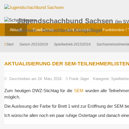
Jugendschachbund Sachsen
(im SV
Aktuell
Spielbetrieb
Landesmeister
Funktionäre /
Sachsen ... Deutschlands Königsflügel
Start
Saison 2015/2016
Spielbetrieb 2015/2016
Sachseneinzelmeiste
AKTUALISIERUNG DER SEM-TEILNEHMERLISTE
Geschrieben am 24. März 2016
Frank Jäger
Kategorie:
Spielbetri
Zum heutigen DWZ-Stichtag für die
SEM
wurden alle Teilnehmerl
möglich.
Die Auslosung der Farbe für Brett 1 wird zur Eröffnung der SEM b
Ich wünsche allen noch ein paar ruhige Ostertage und danach eine