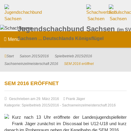
Jugendschachbund Sachsen
(im SV
Sachsen ... Deutschlands Königsflügel
Menu
Start
Saison 2015/2016
Spielbetrieb 2015/2016
Sachseneinzelmeisterschaft 2016
SEM 2016 eröffnet
SEM 2016 ERÖFFNET
Geschrieben am 29. März 2016
Frank Jäger
Kategorie:
Spielbetrieb 2015/2016
-
Sachseneinzelmeisterschaft 2016
Kurz nach 13 Uhr eröffnete der Landesjugendspielleiter
Frank Jäger zunächst im Discosaal bei U12-U18 und kurz
danach im Probenraum neben der Kegelbahn die SEM 2016.