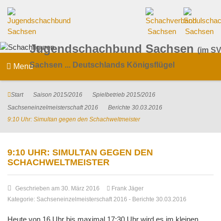
Jugendschachbund Sachsen
(im SV
Sachsen ... Deutschlands Königsflügel
Menu
Start
Saison 2015/2016
Spielbetrieb 2015/2016
Sachseneinzelmeisterschaft 2016
Berichte 30.03.2016
9:10 Uhr: Simultan gegen den Schachweltmeister
9:10 UHR: SIMULTAN GEGEN DEN
SCHACHWELTMEISTER
Geschrieben am 30. März 2016
Frank Jäger
Kategorie:
Sachseneinzelmeisterschaft 2016
-
Berichte 30.03.2016
Heute von 16 Uhr bis maximal 17:30 Uhr wird es im kleinen