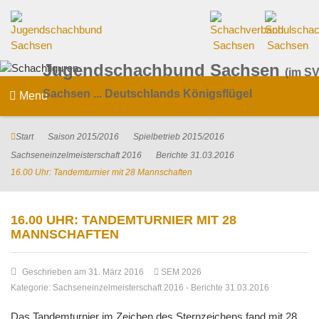
Jugendschachbund Sachsen
(im SV
Sachsen ... Deutschlands Königsflügel
Menu
Start
Saison 2015/2016
Spielbetrieb 2015/2016
Sachseneinzelmeisterschaft 2016
Berichte 31.03.2016
16.00 Uhr: Tandemturnier mit 28 Mannschaften
16.00 UHR: TANDEMTURNIER MIT 28
MANNSCHAFTEN
Geschrieben am 31. März 2016
SEM 2026
Kategorie:
Sachseneinzelmeisterschaft 2016
-
Berichte 31.03.2016
Das Tandemturnier im Zeichen des Sternzeichens fand mit 28