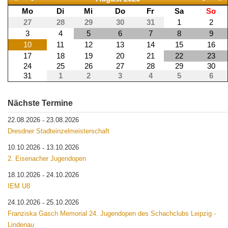
Mo
Di
Mi
Do
Fr
Sa
So
27
28
29
30
31
1
2
3
4
5
6
7
8
9
10
11
12
13
14
15
16
17
18
19
20
21
22
23
24
25
26
27
28
29
30
31
1
2
3
4
5
6
Nächste Termine
22.08.2026
23.08.2026
-
Dresdner Stadteinzelmeisterschaft
10.10.2026
13.10.2026
-
2. Eisenacher Jugendopen
18.10.2026
24.10.2026
-
IEM U8
24.10.2026
25.10.2026
-
Franziska Gasch Memorial 24. Jugendopen des Schachclubs Leipzig -
Lindenau