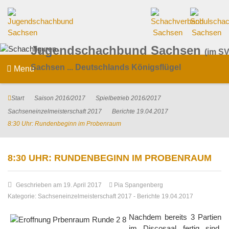
Jugendschachbund Sachsen
(im SV
Sachsen ... Deutschlands Königsflügel
Menu
Start
Saison 2016/2017
Spielbetrieb 2016/2017
Sachseneinzelmeisterschaft 2017
Berichte 19.04.2017
8:30 Uhr: Rundenbeginn im Probenraum
8:30 UHR: RUNDENBEGINN IM PROBENRAUM
Geschrieben am 19. April 2017
Pia Spangenberg
Kategorie:
Sachseneinzelmeisterschaft 2017
-
Berichte 19.04.2017
Nachdem bereits 3 Partien
im Discosaal fertig sind,