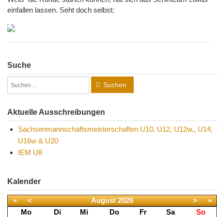
einfallen lassen. Seht doch selbst:
Suche
Suchen
Aktuelle Ausschreibungen
Sachsenmannschaftsmeisterschaften U10, U12, U12w,, U14,
U16w & U20
IEM U8
Kalender
«
<
August
2026
>
»
Mo
Di
Mi
Do
Fr
Sa
So