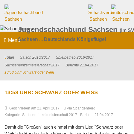
Jugendschachbund Sachsen
(im SV
Sachsen ... Deutschlands Königsflügel
Menu
Start
Saison 2016/2017
Spielbetrieb 2016/2017
Sachseneinzelmeisterschaft 2017
Berichte 21.04.2017
13:58 Uhr: Schwarz oder Weiß
13:58 UHR: SCHWARZ ODER WEISS
Geschrieben am 21. April 2017
Pia Spangenberg
Kategorie:
Sachseneinzelmeisterschaft 2017
-
Berichte 21.04.2017
Damit die "Großen" auch einmal mit dem Lied "Schwarz oder
Weiß" die Runde starten können, hat sich das Schiriteam etwas