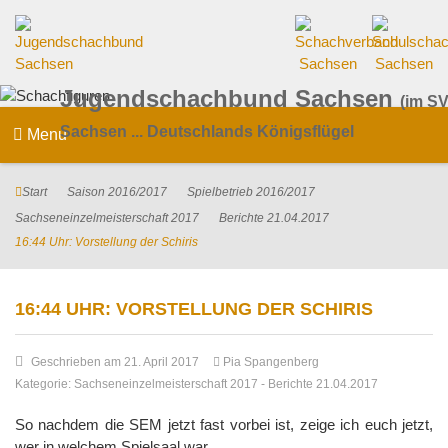
Jugendschachbund Sachsen
(im SV
Sachsen ... Deutschlands Königsflügel
Menu
Start
Saison 2016/2017
Spielbetrieb 2016/2017
Sachseneinzelmeisterschaft 2017
Berichte 21.04.2017
16:44 Uhr: Vorstellung der Schiris
16:44 UHR: VORSTELLUNG DER SCHIRIS
Geschrieben am 21. April 2017
Pia Spangenberg
Kategorie:
Sachseneinzelmeisterschaft 2017
-
Berichte 21.04.2017
So nachdem die SEM jetzt fast vorbei ist, zeige ich euch jetzt,
wer in welchem Spielsaal war.