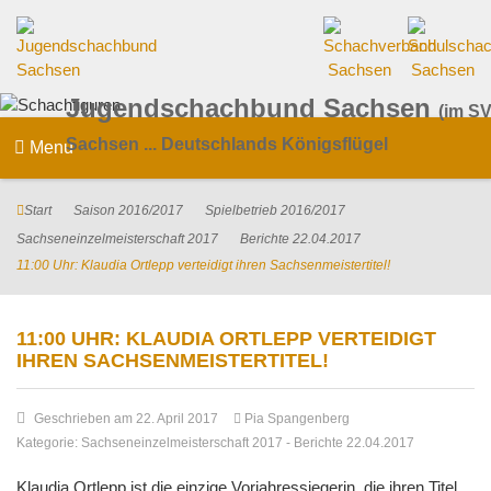
Jugendschachbund Sachsen
(im SV
Sachsen ... Deutschlands Königsflügel
Menu
Start
Saison 2016/2017
Spielbetrieb 2016/2017
Sachseneinzelmeisterschaft 2017
Berichte 22.04.2017
11:00 Uhr: Klaudia Ortlepp verteidigt ihren Sachsenmeistertitel!
11:00 UHR: KLAUDIA ORTLEPP VERTEIDIGT
IHREN SACHSENMEISTERTITEL!
Geschrieben am 22. April 2017
Pia Spangenberg
Kategorie:
Sachseneinzelmeisterschaft 2017
-
Berichte 22.04.2017
Klaudia Ortlepp ist die einzige Vorjahressiegerin, die ihren Titel