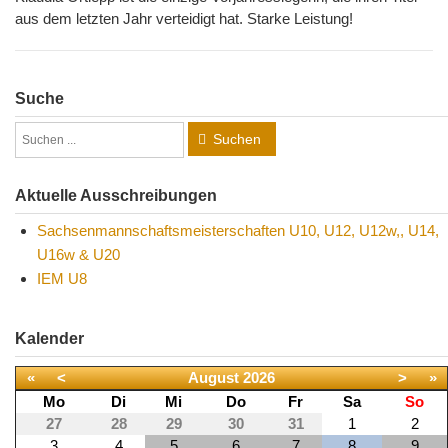
aus dem letzten Jahr verteidigt hat. Starke Leistung!
Suche
Suchen
Aktuelle Ausschreibungen
Sachsenmannschaftsmeisterschaften U10, U12, U12w,, U14,
U16w & U20
IEM U8
Kalender
«
<
August
2026
>
»
Mo
Di
Mi
Do
Fr
Sa
So
27
28
29
30
31
1
2
3
4
5
6
7
8
9