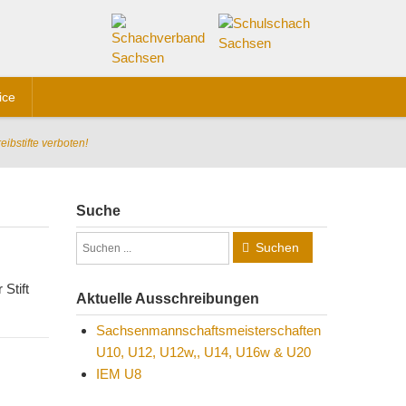
ice
eibstifte verboten!
Suche
Suchen
 Stift
Aktuelle Ausschreibungen
Sachsenmannschaftsmeisterschaften
U10, U12, U12w,, U14, U16w & U20
IEM U8