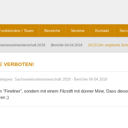
Funktionäre / Team
Bereiche
Vereine
Kontakt
Serv
seneinzelmeisterschaft 2018
Berichte 04.04.2018
16:15 Uhr: englische Schr
TE VERBOTEN!
ategorie:
Sachseneinzelmeisterschaft 2018
-
Berichte 04.04.2018
m "Fineliner", sondern mit einem Filzstift mit dünner Mine. Dass dieser
en ;)