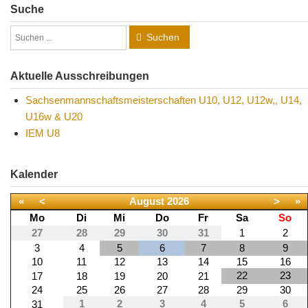
Suche
Suchen
Aktuelle Ausschreibungen
Sachsenmannschaftsmeisterschaften U10, U12, U12w,, U14,
U16w & U20
IEM U8
Kalender
«
<
August
2026
>
»
Mo
Di
Mi
Do
Fr
Sa
So
27
28
29
30
31
1
2
3
4
5
6
7
8
9
10
11
12
13
14
15
16
22
23
17
18
19
20
21
24
25
26
27
28
29
30
1
2
3
4
5
6
31