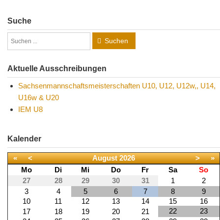
Suche
Suchen
Aktuelle Ausschreibungen
Sachsenmannschaftsmeisterschaften U10, U12, U12w,, U14,
U16w & U20
IEM U8
Kalender
«
<
August
2026
>
»
Mo
Di
Mi
Do
Fr
Sa
So
27
28
29
30
31
1
2
3
4
5
6
7
8
9
10
11
12
13
14
15
16
22
23
17
18
19
20
21