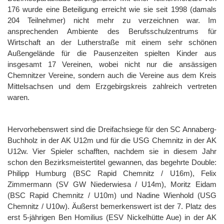
176 wurde eine Beteiligung erreicht wie sie seit 1998 (damals
204 Teilnehmer) nicht mehr zu verzeichnen war. Im
ansprechenden Ambiente des Berufsschulzentrums für
Wirtschaft an der Lutherstraße mit einem sehr schönen
Außengelände für die Pausenzeiten spielten Kinder aus
insgesamt 17 Vereinen, wobei nicht nur die ansässigen
Chemnitzer Vereine, sondern auch die Vereine aus dem Kreis
Mittelsachsen und dem Erzgebirgskreis zahlreich vertreten
waren.
Hervorhebenswert sind die Dreifachsiege für den SC Annaberg-
Buchholz in der AK U12m und für die USG Chemnitz in der AK
U12w. Vier Spieler schafften, nachdem sie in diesem Jahr
schon den Bezirksmeistertitel gewannen, das begehrte Double:
Philipp Humburg (BSC Rapid Chemnitz / U16m), Felix
Zimmermann (SV GW Niederwiesa / U14m), Moritz Eidam
(BSC Rapid Chemnitz / U10m) und Nadine Wienhold (USG
Chemnitz / U10w). Äußerst bemerkenswert ist der 7. Platz des
erst 5-jährigen Ben Homilius (ESV Nickelhütte Aue) in der AK