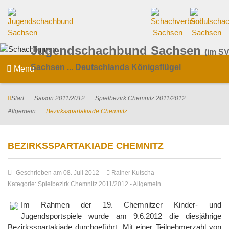
Jugendschachbund Sachsen
(im SV
Sachsen ... Deutschlands Königsflügel
Menu
Start
Saison 2011/2012
Spielbezirk Chemnitz 2011/2012
Allgemein
Bezirksspartakiade Chemnitz
BEZIRKSSPARTAKIADE CHEMNITZ
Geschrieben am 08. Juli 2012
Rainer Kutscha
Kategorie:
Spielbezirk Chemnitz 2011/2012
-
Allgemein
Im Rahmen der 19. Chemnitzer Kinder- und
Jugendsportspiele wurde am 9.6.2012 die diesjährige
Bezirksspartakiade durchgeführt. Mit einer Teilnehmerzahl von