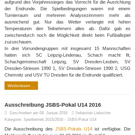
aufgrund des Vorjahressieges das Vorrecht für die Ausrichtung
der Endrunde. Die Spielbedingungen waren mit einem
Turnierraum und mehreren Analysezimmern mehr als
ausreichend gut. Nur das Wetter verlangte mit hohen
Temperaturen den Teilnehmern alles ab. Dafür gab es
zwischendurch noch die Möglichkeit direkt beim Fußballspiel
zuzuschauen.
In drei Vorrundengruppen mit insgesamt 15 Mannschaften
hatten sich SC Leipzig-Lindenau, Schach macht fit,
Schachgemeinschaft Leipzig, SV Dresden-Leuben, SV
Dresden-Striesen 1990 1, SV Dresden-Striesen 1990 2, USG
Chemnitz und USV TU Dresden für die Endrunde qualifiziert.
Weiterlesen ...
Ausschreibung JSBS-Pokal U14 2016
Geschrieben am 08. Januar 2016
Sebastian Liebscher
Kategorie:
Spielbetrieb 2015/2016
-
JSBS-Pokal U14
Die Ausschreibung des
JSBS-Pokals U14
ist verfügbar. Die