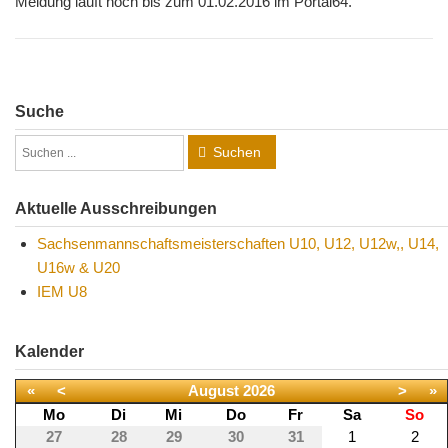
Meldung läuft noch bis zum 01.02.2016 im Portal64.
Suche
Suchen
Aktuelle Ausschreibungen
Sachsenmannschaftsmeisterschaften U10, U12, U12w,, U14,
U16w & U20
IEM U8
Kalender
«
<
August
2026
>
»
Mo
Di
Mi
Do
Fr
Sa
So
27
28
29
30
31
1
2