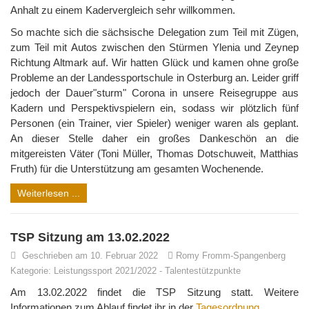
Anhalt zu einem Kadervergleich sehr willkommen.
So machte sich die sächsische Delegation zum Teil mit Zügen,
zum Teil mit Autos zwischen den Stürmen Ylenia und Zeynep
Richtung Altmark auf. Wir hatten Glück und kamen ohne große
Probleme an der Landessportschule in Osterburg an. Leider griff
jedoch der Dauer"sturm" Corona in unsere Reisegruppe aus
Kadern und Perspektivspielern ein, sodass wir plötzlich fünf
Personen (ein Trainer, vier Spieler) weniger waren als geplant.
An dieser Stelle daher ein großes Dankeschön an die
mitgereisten Väter (Toni Müller, Thomas Dotschuweit, Matthias
Fruth) für die Unterstützung am gesamten Wochenende.
Weiterlesen ...
TSP Sitzung am 13.02.2022
Geschrieben am 10. Februar 2022
Romy Fromm-Spangenberg
Kategorie:
Leistungssport 2021/2022
-
Talentestützpunkte
Am 13.02.2022 findet die TSP Sitzung statt. Weitere
Informationen zum Ablauf findet ihr in der
Tagesordnung
.