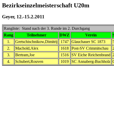
Bezirkseinzelmeisterschaft U20m
Geyer, 12.-15.2.2011
Rangliste: Stand nach der 3. Runde im 2. Durchgang
Rang
Teilnehmer
DWZ
Verein
1.
Gretschischnikow,Dimitrij
1747
Glauchauer SC 1873
2.
Machold,Alex
1618
Post-SV Crimmitschau
3.
Bertram,Joe
1516
SV Eiche Reichenbrand
4.
Schubert,Rouven
1019
SC Annaberg-Buchholz