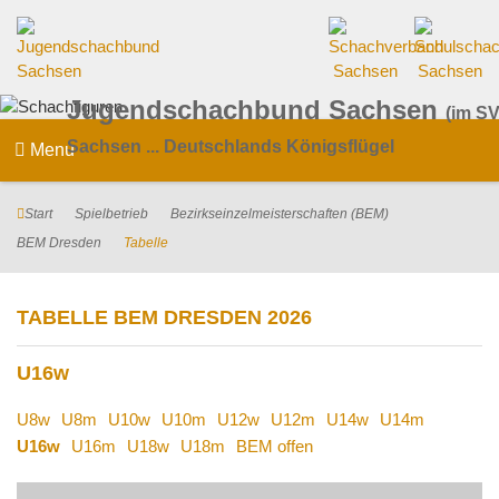
Jugendschachbund Sachsen
(im SV
Sachsen ... Deutschlands Königsflügel
Menu
Start
Spielbetrieb
Bezirkseinzelmeisterschaften (BEM)
BEM Dresden
Tabelle
TABELLE BEM DRESDEN 2026
U16w
U8w
U8m
U10w
U10m
U12w
U12m
U14w
U14m
U16w
U16m
U18w
U18m
BEM offen