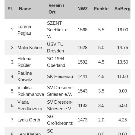
Verein /
Pl.
Name
NWZ
Punkte
SoBerg
Ort
SZENT
Lorena
1.
Seeblick e.
1568
5.5
16.00
Peglau
V.
USV TU
2.
Malin Kühne
1628
5.0
14.75
Dresden
Helena
SC 1994
3.
1592
4.5
13.50
Rößler
Oberland
Pauline
4.
SK Heidenau
1441
4.5
11.00
Korwitz
Vitalina
SV Dresden-
5.
1543
3.5
9.00
Rokhmanova
Striesen e.V.
Vlada
SV Dresden-
6.
1192
3.0
6.50
Svodkovska
Striesen e.V.
SG
7.
Lydia Gerth
1473
2.0
4.25
Großdrebnitz
SG
8.
Leni Klaßen
0.0
0.00