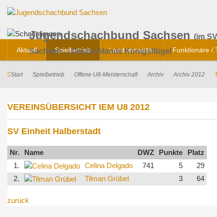
Jugendschachbund Sachsen
(im SV
Aktuell
Spielbetrieb
Landesmeister
Funktionäre /
Sachsen ... Deutschlands Königsflügel
Start
Spielbetrieb
Offene U8-Meisterschaft
Archiv
Archiv 2012
VEREINSÜBERSICHT IEM U8 2012
SV Einheit Halberstadt
Nr.
Name
DWZ
Punkte
Platz
1.
Celina Delgado
741
5
29
2.
Tilman Grübel
3
64
zurück