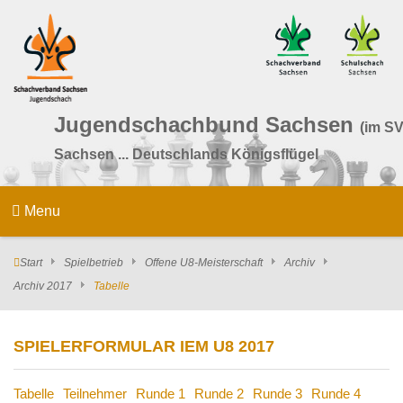
Jugendschachbund Sachsen
(im SV
Sachsen ... Deutschlands Königsflügel
Menu
Start
Spielbetrieb
Offene U8-Meisterschaft
Archiv
Archiv 2017
Tabelle
SPIELERFORMULAR IEM U8 2017
Tabelle
Teilnehmer
Runde 1
Runde 2
Runde 3
Runde 4