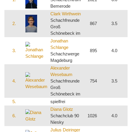
Bemerode
Clark Wirthwein
Schachfreunde
2.
867
3.5
4
Groß
Schönebeck im
Jonathan
Schlange
3.
895
4.0
3
Schachzwerge
Magdeburg
Alexander
Wesebaum
4.
Schachfreunde
754
3.5
5
Groß
Schönebeck im
5.
spielfrei
Diana Glotz
6.
Schachclub 90
1026
4.0
4
Niesky
Julius Deiringer