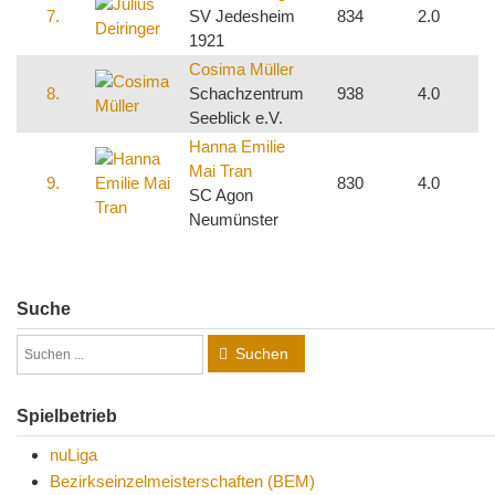
7.
SV Jedesheim
834
2.0
6
1921
Cosima Müller
8.
Schachzentrum
938
4.0
4
Seeblick e.V.
Hanna Emilie
Mai Tran
9.
830
4.0
4
SC Agon
Neumünster
Suche
Suchen
Spielbetrieb
nuLiga
Bezirkseinzelmeisterschaften (BEM)