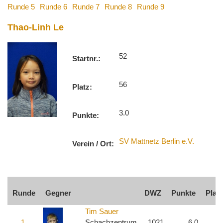
Runde 5
Runde 6
Runde 7
Runde 8
Runde 9
Thao-Linh Le
52
Startnr.:
56
Platz:
3.0
Punkte:
SV Mattnetz Berlin e.V.
Verein / Ort:
Runde
Gegner
DWZ
Punkte
Platz
Tim Sauer
1.
Schachzentrum
1021
6.0