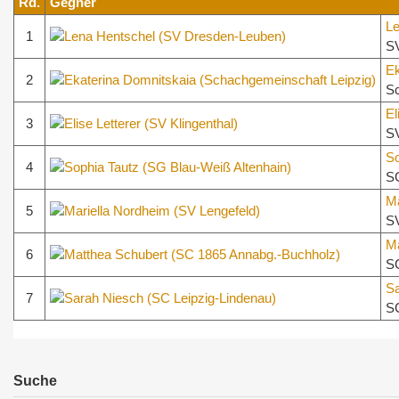
Rd.
Gegner
Le
1
S
Ek
2
Sc
El
3
SV
So
4
SG
Ma
5
SV
Ma
6
SC
Sa
7
SC
Suche