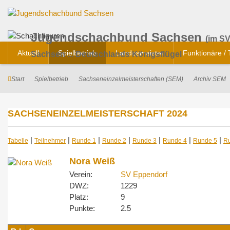
Jugendschachbund Sachsen
(im SV
Aktuell
Spielbetrieb
Landesmeister
Funktionäre /
Sachsen ... Deutschlands Königsflügel
Start
Spielbetrieb
Sachseneinzelmeisterschaften (SEM)
Archiv SEM
SACHSENEINZELMEISTERSCHAFT 2024
|
|
|
|
|
|
|
Tabelle
Teilnehmer
Runde 1
Runde 2
Runde 3
Runde 4
Runde 5
R
Nora Weiß
Verein:
SV Eppendorf
DWZ:
1229
Platz:
9
Punkte:
2.5