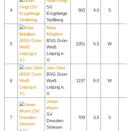
Noah Vingl
SV
4
903
4.0
S
1 
Erzgebirge
Stollberg
Mats
Mâallem
BSG Grün-
5
1051
5.5
W
1 
Weiß
Leipzig e.
V.
Jaro Storl
BSG Grün-
6
Weiß
1197
6.0
W
0 
Leipzig e.
V.
Jonas
Wurm
SV
7
709
3.5
S
1 
Dresden-
Striesen