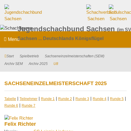
Jugendschachbund Sachsen
(im SV
Sachsen ... Deutschlands Königsflügel
Menu
Start
Spielbetrieb
Sachseneinzelmeisterschaften (SEM)
Archiv SEM
Archiv 2025
U8
SACHSENEINZELMEISTERSCHAFT 2025
|
|
|
|
|
|
|
Tabelle
Teilnehmer
Runde 1
Runde 2
Runde 3
Runde 4
Runde 5
|
Runde 6
Runde 7
Felix Richter