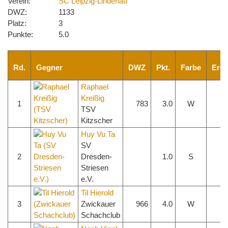
Verein:
SC Leipzig-Lindenau
DWZ:
1133
Platz:
3
Punkte:
5.0
Rd.
Gegner
DWZ
Pkt.
Farbe
Erge
Raphael
Kreißig
1
783
3.0
W
1 
TSV
Kitzscher
Huy Vu Ta
SV
2
Dresden-
1.0
S
1 
Striesen
e.V.
Til Hierold
3
Zwickauer
966
4.0
W
0 
Schachclub