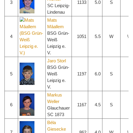
3
1133
5.0
S
1 
SC Leipzig-
Lindenau
Mats
Mâallem
BSG Grün-
4
1051
5.5
W
½ 
Weiß
Leipzig e.
V.
Jaro Storl
BSG Grün-
5
Weiß
1197
6.0
S
0 
Leipzig e.
V.
Markus
Weller
6
1167
4.5
S
0 
Glauchauer
SC 1873
Béla
Giesecke
7
862
4.0
W
½ 