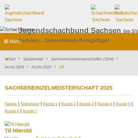
Jugendschachbund Sachsen
(im SV
Sachsen ... Deutschlands Königsflügel
Menu
Start
Spielbetrieb
Sachseneinzelmeisterschaften (SEM)
Archiv SEM
Archiv 2025
U8
SACHSENEINZELMEISTERSCHAFT 2025
|
|
|
|
|
|
|
Tabelle
Teilnehmer
Runde 1
Runde 2
Runde 3
Runde 4
Runde 5
|
Runde 6
Runde 7
Til Hierold