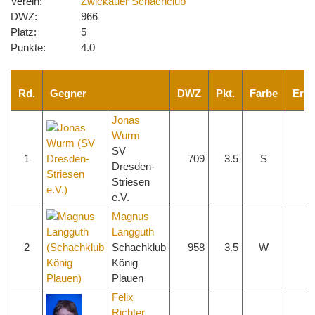
Verein:
Zwickauer Schachclub
DWZ:
966
Platz:
5
Punkte:
4.0
Rd.
Gegner
DWZ
Pkt.
Farbe
Erge
Jonas
Wurm
SV
1
709
3.5
S
1 
Dresden-
Striesen
e.V.
Magnus
Langguth
2
Schachklub
958
3.5
W
1 
König
Plauen
Felix
Richter