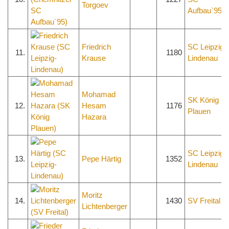
Torgoev
Aufbau`95
Friedrich
SC Leipzig-
11.
1180
Krause
Lindenau
Mohamad
SK König
12.
Hesam
1176
Plauen
Hazara
SC Leipzig-
13.
Pepe Härtig
1352
Lindenau
Moritz
14.
1430
SV Freital
Lichtenberger