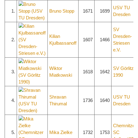
USV TU
1.
Bruno Stopp
1671
1699
Dresden
SV
Kilian
Dresden-
2.
1607
1466
Kjulbassanoff
Striesen
e.V.
Wiktor
SV Görlitz
3.
1618
1642
Miatkowski
1990
Shravan
USV TU
4.
1736
1640
Thirumal
Dresden
Chemnitzer
5.
Mika Zielke
1732
1753
SC