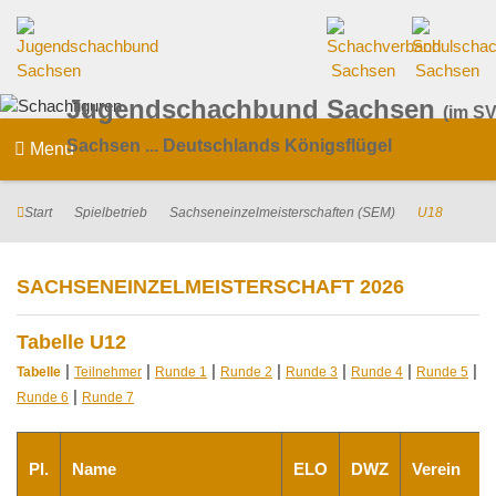
Jugendschachbund Sachsen
(im SV
Sachsen ... Deutschlands Königsflügel
Menu
Start
Spielbetrieb
Sachseneinzelmeisterschaften (SEM)
U18
SACHSENEINZELMEISTERSCHAFT 2026
Tabelle U12
|
|
|
|
|
|
|
Tabelle
Teilnehmer
Runde 1
Runde 2
Runde 3
Runde 4
Runde 5
|
Runde 6
Runde 7
Pl.
Name
ELO
DWZ
Verein