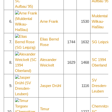
Aufbau`95
Muldental
6.
Arne Frank
1530
Wilkau-
Haßlau
Elias Bernd
7.
1744
1632
SG Leipzig
Rose
Alexander
SC 1994
8.
1629
1468
Weickelt
Oberland
SV
9.
Jasper Drühl
1116
Dresden-
Leuben
Chemnitzer
Timur
10.
1227
SC