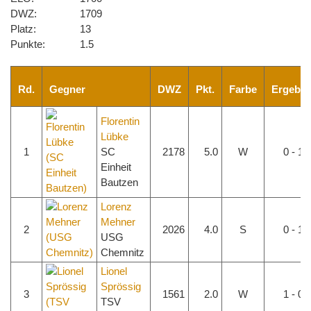
DWZ:
1709
Platz:
13
Punkte:
1.5
Rd.
Gegner
DWZ
Pkt.
Farbe
Ergebni
Florentin
Lübke
1
SC
2178
5.0
W
0 - 1
Einheit
Bautzen
Lorenz
Mehner
2
2026
4.0
S
0 - 1
USG
Chemnitz
Lionel
Sprössig
3
1561
2.0
W
1 - 0
TSV