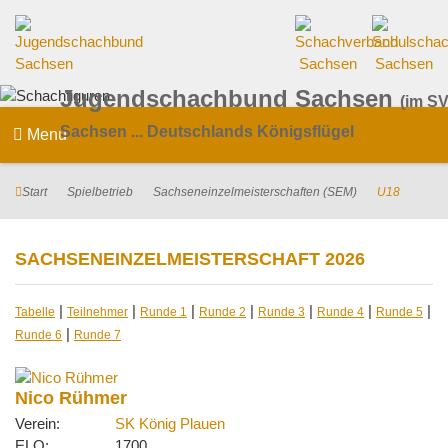
Jugendschachbund Sachsen
(im SV
Sachsen ... Deutschlands Königsflügel
Menu
Start
Spielbetrieb
Sachseneinzelmeisterschaften (SEM)
U18
SACHSENEINZELMEISTERSCHAFT 2026
|
|
|
|
|
|
|
Tabelle
Teilnehmer
Runde 1
Runde 2
Runde 3
Runde 4
Runde 5
|
Runde 6
Runde 7
Nico Rühmer
Verein:
SK König Plauen
ELO:
1700