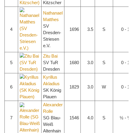
Kitzscher
Nathanael
Matthes
SV
4
1696
3.5
S
0 - 1
Dresden-
Striesen
e.V.
Zitu Bai
5
SV TuR
1680
3.0
S
0 - 1
Dresden
Kyrillus
Akladius
6
1829
3.0
W
0 - 1
SK König
Plauen
Alexander
Rolle
7
SG Blau-
1546
4.0
S
½ - ½
Weiß
Altenhain