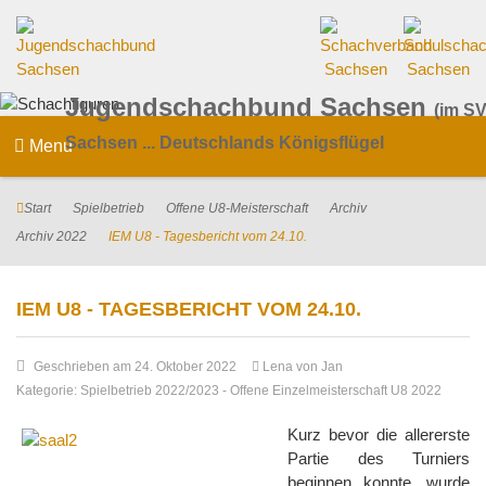
Jugendschachbund Sachsen
(im SV
Sachsen ... Deutschlands Königsflügel
Menu
Start
Spielbetrieb
Offene U8-Meisterschaft
Archiv
Archiv 2022
IEM U8 - Tagesbericht vom 24.10.
IEM U8 - TAGESBERICHT VOM 24.10.
Geschrieben am 24. Oktober 2022
Lena von Jan
Kategorie:
Spielbetrieb 2022/2023
-
Offene Einzelmeisterschaft U8 2022
Kurz bevor die allererste
Partie des Turniers
beginnen konnte, wurde