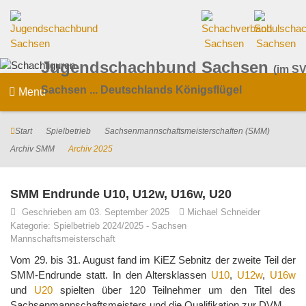
Jugendschachbund Sachsen
(im SV
Sachsen ... Deutschlands Königsflügel
Menu
Start
Spielbetrieb
Sachsenmannschaftsmeisterschaften (SMM)
Archiv SMM
Archiv 2025
SMM Endrunde U10, U12w, U16w, U20
Geschrieben am 03. September 2025
Michael Schneider
Kategorie:
Spielbetrieb 2024/2025
-
Sachsen
Mannschaftsmeisterschaft
Vom 29. bis 31. August fand im KiEZ Sebnitz der zweite Teil der
SMM-Endrunde statt. In den Altersklassen
U10
,
U12w
,
U16w
und
U20
spielten über 120 Teilnehmer um den Titel des
Sachsenmannschaftsmeisters und die Qualifikation zur DVM.