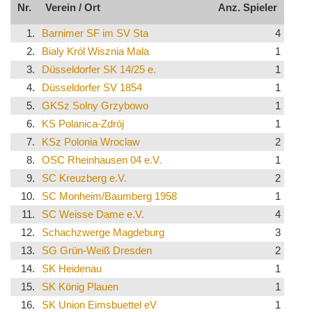
Nr.
Verein / Ort
Anz. Spieler
1.
Barnimer SF im SV Sta
4
2.
Bialy Król Wisznia Mala
1
3.
Düsseldorfer SK 14/25 e.
1
4.
Düsseldorfer SV 1854
1
5.
GKSz Solny Grzybowo
1
6.
KS Polanica-Zdrój
1
7.
KSz Polonia Wroclaw
2
8.
OSC Rheinhausen 04 e.V.
1
9.
SC Kreuzberg e.V.
2
10.
SC Monheim/Baumberg 1958
1
11.
SC Weisse Dame e.V.
4
12.
Schachzwerge Magdeburg
3
13.
SG Grün-Weiß Dresden
2
14.
SK Heidenau
1
15.
SK König Plauen
1
16.
SK Union Eimsbuettel eV
1