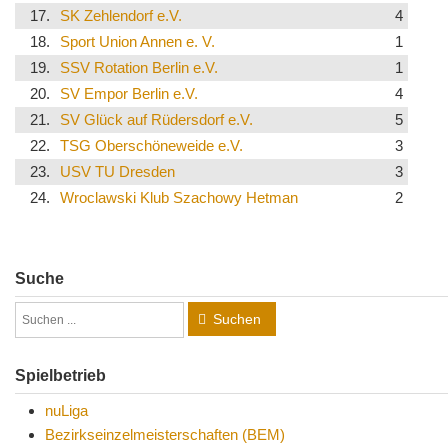
17.
SK Zehlendorf e.V.
4
18.
Sport Union Annen e. V.
1
19.
SSV Rotation Berlin e.V.
1
20.
SV Empor Berlin e.V.
4
21.
SV Glück auf Rüdersdorf e.V.
5
22.
TSG Oberschöneweide e.V.
3
23.
USV TU Dresden
3
24.
Wroclawski Klub Szachowy Hetman
2
Suche
Suchen
Spielbetrieb
nuLiga
Bezirkseinzelmeisterschaften (BEM)