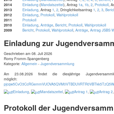
2014
Einladung
(
Mandatszettel
), Antrag
1a
,
1b
,
2
,
Protokoll
, 
2013
Einladung
, Antrag
1
,
2
, Dringlichkeitsantrag
1
,
2
,
3
,
Beric
2012
Einladung
,
Protokoll
,
Wahlprotokoll
2011
Protokoll
2010
Einladung
,
Anträge
,
Bericht
,
Protokoll
,
Wahlprotokoll
2009
Bericht
,
Protokoll
,
Wahlprotokoll
,
Anträge
,
Antrag JSBS 
Einladung zur Jugendversam
Geschrieben am 08. Juli 2026
Romy Fromm-Spangenberg
Kategorie:
Allgemein
-
Jugendversammlung
Am 23.08.2026 findet die diesjährige Jugendversam
möglic
pjcqw5CvO3CcRGemmVUOVA5QVM0VTBDUVRTR0VBTkk5TzQ5WEJL
Einladung
,
Mandatszettel
,
Antrag 1
,
Antrag 2
Protokoll der Jugendversamm