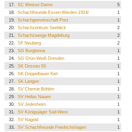
17.
SC Weisse Dame
5
18.
Schachfreunde Essen-Werden 1924/
1
19.
Schachgemeinschaft Porz
1
20.
Schachzentrum Seeblick
2
21.
Schachzwerge Magdeburg
2
22.
SF Neuberg
2
23.
SG Burgtonna
1
24.
SG Grün-Weiß Dresden
1
25.
SK Dessau 93
1
26.
SK Doppelbauer Kiel
1
27.
SK Langen
1
28.
SV Chemie Böhlen
1
29.
SV Hellas Nauen
1
30.
SV Jedesheim
1
31.
SV Königsjäger Süd-West
1
32.
SV Nagold
1
33.
SV Schachfreunde Friedrichshagen
1