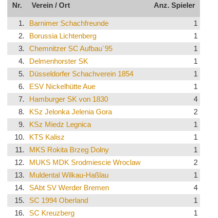
Nr.
Verein / Ort
Anz. Spieler
1.
Barnimer Schachfreunde
1
2.
Borussia Lichtenberg
1
3.
Chemnitzer SC Aufbau`95
1
4.
Delmenhorster SK
1
5.
Düsseldorfer Schachverein 1854
1
6.
ESV Nickelhütte Aue
1
7.
Hamburger SK von 1830
4
8.
KSz Jelonka Jelenia Gora
2
9.
KSz Miedz Legnica
1
10.
KTS Kalisz
1
11.
MKS Rokita Brzeg Dolny
1
12.
MUKS MDK Srodmiescie Wroclaw
2
13.
Muldental Wilkau-Haßlau
1
14.
SAbt SV Werder Bremen
4
15.
SC 1994 Oberland
1
16.
SC Kreuzberg
1