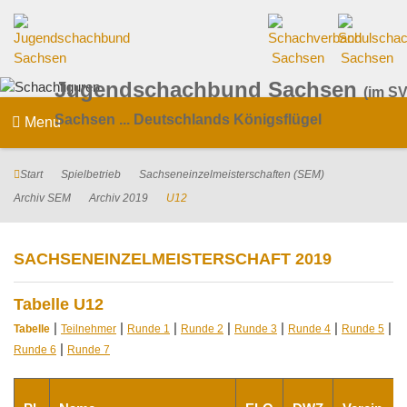
Jugendschachbund Sachsen
(im SV
Sachsen ... Deutschlands Königsflügel
Menu
Start
Spielbetrieb
Sachseneinzelmeisterschaften (SEM)
Archiv SEM
Archiv 2019
U12
SACHSENEINZELMEISTERSCHAFT 2019
Tabelle U12
|
|
|
|
|
|
|
Tabelle
Teilnehmer
Runde 1
Runde 2
Runde 3
Runde 4
Runde 5
|
Runde 6
Runde 7