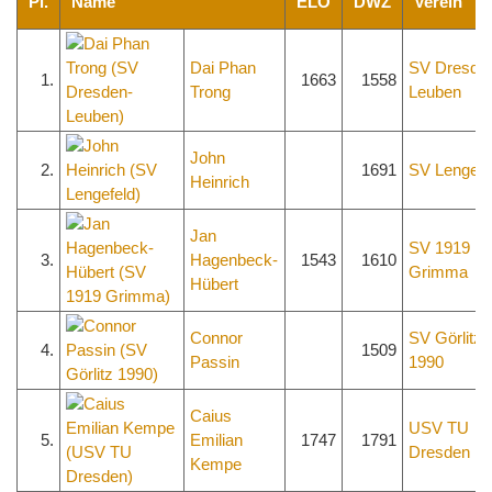
Pl.
Name
ELO
DWZ
Verein
Dai Phan
SV Dresde
1.
1663
1558
Trong
Leuben
John
2.
1691
SV Lengefe
Heinrich
Jan
SV 1919
3.
Hagenbeck-
1543
1610
Grimma
Hübert
Connor
SV Görlitz
4.
1509
Passin
1990
Caius
USV TU
5.
Emilian
1747
1791
Dresden
Kempe