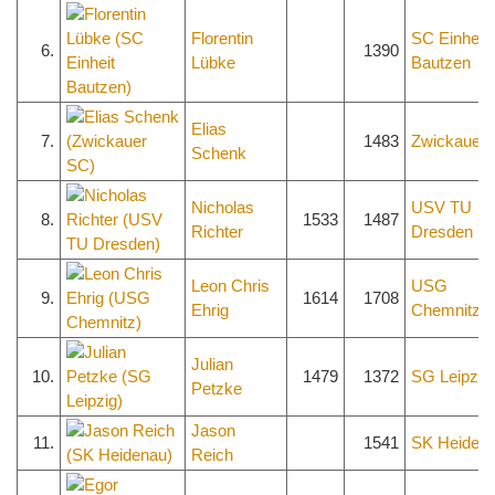
Florentin
SC Einheit
6.
1390
Lübke
Bautzen
Elias
7.
1483
Zwickauer
Schenk
Nicholas
USV TU
8.
1533
1487
Richter
Dresden
Leon Chris
USG
9.
1614
1708
Ehrig
Chemnitz
Julian
10.
1479
1372
SG Leipzig
Petzke
Jason
11.
1541
SK Heiden
Reich