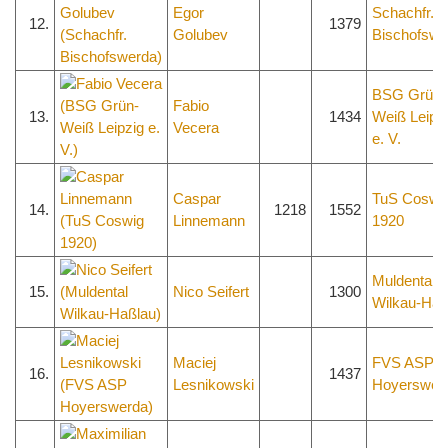
Egor
Schachfr.
12.
1379
Golubev
Bischofswe
BSG Grün-
Fabio
13.
1434
Weiß Leipz
Vecera
e. V.
Caspar
TuS Coswi
14.
1218
1552
Linnemann
1920
Muldental
15.
Nico Seifert
1300
Wilkau-Haß
Maciej
FVS ASP
16.
1437
Lesnikowski
Hoyerswer