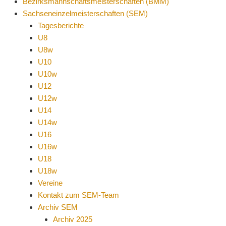
Bezirksmannschaftsmeisterschaften (BMM)
Sachseneinzelmeisterschaften (SEM)
Tagesberichte
U8
U8w
U10
U10w
U12
U12w
U14
U14w
U16
U16w
U18
U18w
Vereine
Kontakt zum SEM-Team
Archiv SEM
Archiv 2025