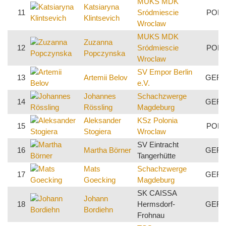
MUKS MDK
Katsiaryna
11
Sródmiescie
POL
Klintsevich
Wroclaw
MUKS MDK
Zuzanna
12
Sródmiescie
POL
Popczynska
Wroclaw
SV Empor Berlin
13
Artemii Belov
GER
e.V.
Johannes
Schachzwerge
14
GER
Rössling
Magdeburg
Aleksander
KSz Polonia
15
POL
Stogiera
Wroclaw
SV Eintracht
16
Martha Börner
GER
Tangerhütte
Mats
Schachzwerge
17
GER
Goecking
Magdeburg
SK CAISSA
Johann
18
Hermsdorf-
GER
Bordiehn
Frohnau