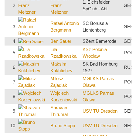
1. Eichsfelder
2
Franz
GER
SpClub - Abt.
Meitzner
Rafael Antonio
SC Borussia
3
GER
Bergmann
Lichtenberg
4
Ben Sauer
SZent Bemerode
GER
Lila
KSz Polonia
5
POL
Rzadkowska
Wroclaw
Maksim
SK Bad Homburg
6
RUS
Kukhtichev
1927
Milosz
MGLKS Parnas
7
POL
Zajadlak
Olawa
Wojciech
MGLKS Parnas
8
POL
Korzeniowski
Olawa
Shravan
9
USV TU Dresden
GER
Thirumal
10
Bruno Stopp
USV TU Dresden
GER