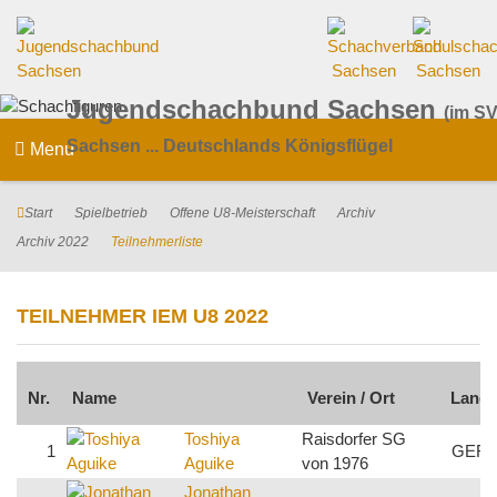
Jugendschachbund Sachsen
(im SV
Sachsen ... Deutschlands Königsflügel
Menu
Start
Spielbetrieb
Offene U8-Meisterschaft
Archiv
Archiv 2022
Teilnehmerliste
TEILNEHMER IEM U8 2022
Nr.
Name
Verein / Ort
Land
Toshiya
Raisdorfer SG
1
GER
Aguike
von 1976
Jonathan