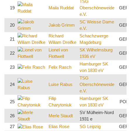
TSG
19
Maila Ruddat
Oberschöneweide
GER
e.V.
SC Weisse Dame
20
Jakob Grimm
GER
e.V.
Richard
Schachzwerge
21
GER
Wiliam Dreifke
Magdeburg
Lionel von
SK Wilhelmsburg
22
GER
Flottwell
1936 eV
Hamburger SK
23
Felix Rasch
GER
von 1830 eV
TSG
24
Luise Rabus
Oberschöneweide
GER
e.V.
Filip
Hamburger SK
25
POL
Charytoniuk
von 1830 eV
SV Mülheim-Nord
26
Merle Staudt
GER
1931 e
27
Elias Rose
SG Leipzig
GER