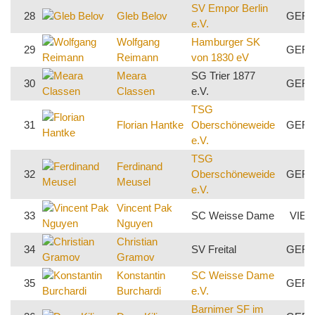
SV Empor Berlin
28
Gleb Belov
GER
e.V.
Wolfgang
Hamburger SK
29
GER
Reimann
von 1830 eV
Meara
SG Trier 1877
30
GER
Classen
e.V.
TSG
31
Florian Hantke
Oberschöneweide
GER
e.V.
TSG
Ferdinand
32
Oberschöneweide
GER
Meusel
e.V.
Vincent Pak
33
SC Weisse Dame
VIE
Nguyen
Christian
34
SV Freital
GER
Gramov
Konstantin
SC Weisse Dame
35
GER
Burchardi
e.V.
Barnimer SF im