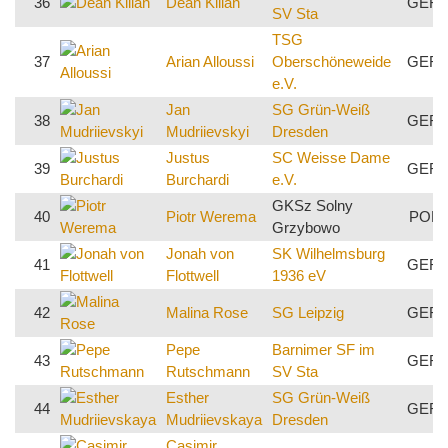
36
Dean Kilian
GER
SV Sta
TSG
37
Arian Alloussi
Oberschöneweide
GER
e.V.
Jan
SG Grün-Weiß
38
GER
Mudriievskyi
Dresden
Justus
SC Weisse Dame
39
GER
Burchardi
e.V.
GKSz Solny
40
Piotr Werema
POL
Grzybowo
Jonah von
SK Wilhelmsburg
41
GER
Flottwell
1936 eV
42
Malina Rose
SG Leipzig
GER
Pepe
Barnimer SF im
43
GER
Rutschmann
SV Sta
Esther
SG Grün-Weiß
44
GER
Mudriievskaya
Dresden
Casimir