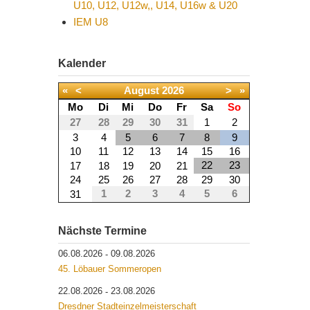
U10, U12, U12w,, U14, U16w & U20
IEM U8
Kalender
«
<
August
2026
>
»
Mo
Di
Mi
Do
Fr
Sa
So
27
28
29
30
31
1
2
3
4
5
6
7
8
9
10
11
12
13
14
15
16
22
23
17
18
19
20
21
24
25
26
27
28
29
30
1
2
3
4
5
6
31
Nächste Termine
06.08.2026
09.08.2026
-
45. Löbauer Sommeropen
22.08.2026
23.08.2026
-
Dresdner Stadteinzelmeisterschaft