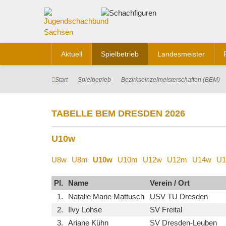
Aktuell
Spielbetrieb
Landesmeister
Start
Spielbetrieb
Bezirkseinzelmeisterschaften (BEM)
TABELLE BEM DRESDEN 2026
U10w
U8w
U8m
U10w
U10m
U12w
U12m
U14w
U
Pl.
Name
Verein / Ort
1.
Natalie Marie Mattusch
USV TU Dresden
2.
Ilvy Lohse
SV Freital
3.
Ariane Kühn
SV Dresden-Leuben