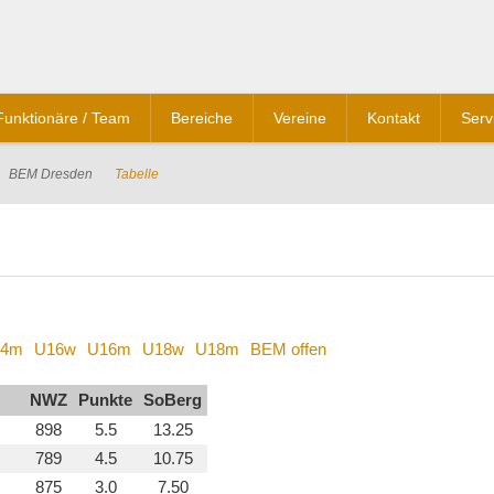
Funktionäre / Team
Bereiche
Vereine
Kontakt
Serv
BEM Dresden
Tabelle
14m
U16w
U16m
U18w
U18m
BEM offen
NWZ
Punkte
SoBerg
898
5.5
13.25
789
4.5
10.75
875
3.0
7.50