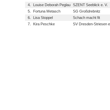
4.
Louise Deborah Peglau
SZENT Seeblick e. V.
5.
Fortuna Metasch
SG Großdrebnitz
6.
Lisa Stoppel
Schach macht fit
7.
Kira Peschke
SV Dresden-Striesen e