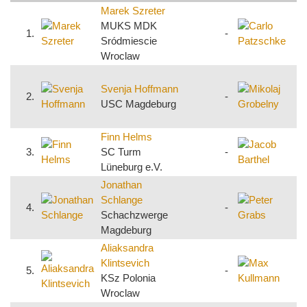
Marek Szreter
C
MUKS MDK
1.
-
P
Sródmiescie
U
Wroclaw
M
Svenja Hoffmann
G
2.
-
USC Magdeburg
K
Finn Helms
J
3.
SC Turm
-
S
Lüneburg e.V.
F
Jonathan
P
Schlange
4.
-
Schachzwerge
P
Magdeburg
e
Aliaksandra
M
Klintsevich
5.
-
T
KSz Polonia
1
Wroclaw