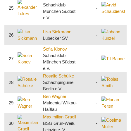
S
Schachklub
25.
-
München Südost
S
e.V.
F
J
Lisa Sickmann
26.
-
S
Lübecker SV
F
Sofia Klonov
T
Schachklub
27.
-
S
München Südost
H
e.V.
Rosalie Schülke
T
28.
Schachpinguine
-
S
Berlin e.V.
R
Ben Wagner
F
29.
Muldental Wilkau-
-
Haßlau
v
Maximilian Graell
C
30.
BSG Grün-Weiß
-
S
Leipzig e. V.
S