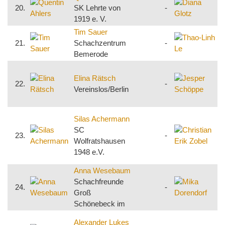
20.
SK Lehrte von
-
S
1919 e. V.
N
Tim Sauer
T
21.
Schachzentrum
-
S
Bemerode
B
J
Elina Rätsch
22.
-
Vereinslos/Berlin
S
R
C
Silas Achermann
Z
SC
23.
-
S
Wolfratshausen
1
1948 e.V.
F
Anna Wesebaum
M
Schachfreunde
24.
-
Groß
v
Schönebeck im
A
Alexander Lukes