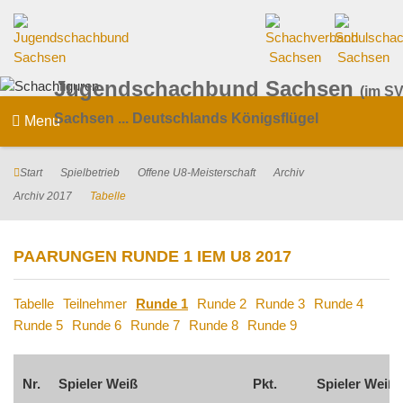
Jugendschachbund Sachsen
(im SV
Sachsen ... Deutschlands Königsflügel
Menu
Start
Spielbetrieb
Offene U8-Meisterschaft
Archiv
Archiv 2017
Tabelle
PAARUNGEN RUNDE 1 IEM U8 2017
Tabelle
Teilnehmer
Runde 1
Runde 2
Runde 3
Runde 4
Runde 5
Runde 6
Runde 7
Runde 8
Runde 9
Nr.
Spieler Weiß
Pkt.
Spieler Weiß