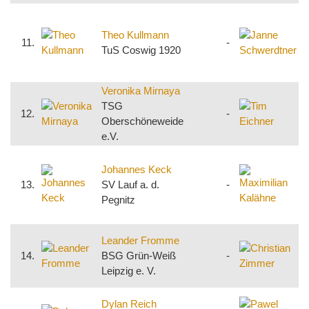
J
S
Theo Kullmann
11.
-
S
TuS Coswig 1920
S
Veronika Mirnaya
T
TSG
12.
-
Oberschöneweide
D
e.V.
M
Johannes Keck
K
13.
SV Lauf a. d.
-
S
Pegnitz
S
C
Leander Fromme
14.
BSG Grün-Weiß
-
S
Leipzig e. V.
H
P
Dylan Reich