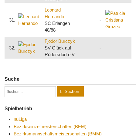
P
Leonard
C
Hernando
31.
-
SC Erlangen
S
48/88
B
Fjodor Burczyk
32.
SV Glück auf
-
s
Rüdersdorf e.V.
Suche
Suchen
Spielbetrieb
nuLiga
Bezirkseinzelmeisterschaften (BEM)
Bezirksmannschaftsmeisterschaften (BMM)