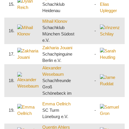
U
15.
Schachklub
-
S
Heidenau
B
Mihail Klonov
V
Schachklub
16.
-
München Südost
e
e.V.
Zakharia Jouani
S
17.
Schachpinguine
-
Berlin e.V.
Alexander
Wesebaum
J
18.
Schachfreunde
-
S
Groß
R
Schönebeck im
S
Emma Oellrich
S
19.
SC Turm
-
Lüneburg e.V.
S
Quentin Ahlers
D