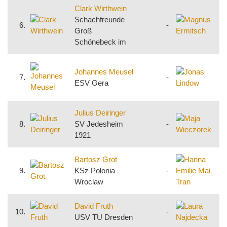
Clark Wirthwein
E
Schachfreunde
6.
-
S
Groß
1
Schönebeck im
F
J
Johannes Meusel
S
7.
-
ESV Gera
S
M
Julius Deiringer
W
8.
SV Jedesheim
-
K
1921
H
Bartosz Grot
M
9.
KSz Polonia
-
Wroclaw
L
David Fruth
10.
-
K
USV TU Dresden