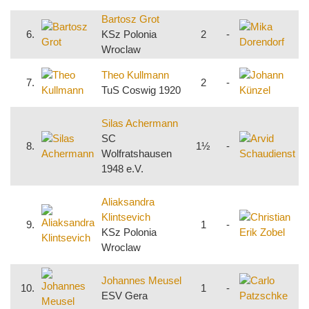
F
Bartosz Grot
M
6.
KSz Polonia
2
-
Wroclaw
v
J
Theo Kullmann
7.
2
-
S
TuS Coswig 1920
F
A
Silas Achermann
S
SC
8.
1½
-
Wolfratshausen
S
1948 e.V.
F
C
Aliaksandra
Z
Klintsevich
9.
1
-
S
KSz Polonia
1
Wroclaw
F
C
Johannes Meusel
10.
1
-
P
ESV Gera
U