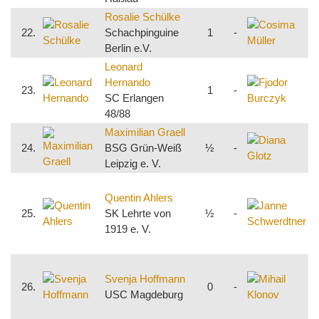
Rosalie Schülke
C
22.
Schachpinguine
1
-
S
Berlin e.V.
S
Leonard
F
Hernando
23.
1
-
S
SC Erlangen
R
48/88
Maximilian Graell
D
24.
BSG Grün-Weiß
½
-
S
Leipzig e. V.
N
J
Quentin Ahlers
S
25.
SK Lehrte von
½
-
S
1919 e. V.
S
M
Svenja Hoffmann
S
26.
0
-
USC Magdeburg
S