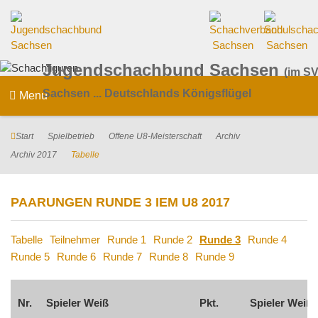
Jugendschachbund Sachsen
(im SV
Sachsen ... Deutschlands Königsflügel
Menu
Start
Spielbetrieb
Offene U8-Meisterschaft
Archiv
Archiv 2017
Tabelle
PAARUNGEN RUNDE 3 IEM U8 2017
Tabelle
Teilnehmer
Runde 1
Runde 2
Runde 3
Runde 4
Runde 5
Runde 6
Runde 7
Runde 8
Runde 9
Nr.
Spieler Weiß
Pkt.
Spieler Weiß