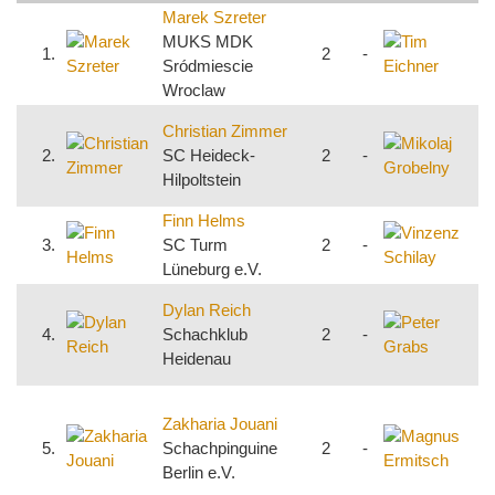
Marek Szreter
T
MUKS MDK
1.
2
-
Sródmiescie
D
Wroclaw
M
Christian Zimmer
G
2.
SC Heideck-
2
-
K
Hilpoltstein
Finn Helms
V
3.
SC Turm
2
-
Lüneburg e.V.
e
P
Dylan Reich
4.
Schachklub
2
-
P
Heidenau
e
Zakharia Jouani
E
5.
Schachpinguine
2
-
S
Berlin e.V.
1