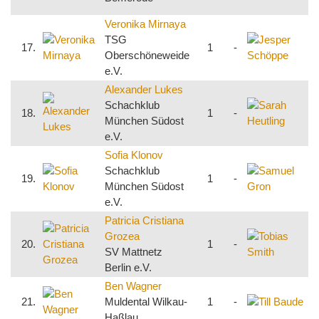
S
Veronika Mirnaya
J
TSG
17.
1
-
Oberschöneweide
S
e.V.
R
Alexander Lukes
S
Schachklub
18.
1
-
München Südost
e.V.
Sofia Klonov
S
Schachklub
S
19.
1
-
München Südost
e.V.
S
Patricia Cristiana
T
Grozea
20.
1
-
S
SV Mattnetz
R
Berlin e.V.
Ben Wagner
T
21.
Muldental Wilkau-
1
-
S
Haßlau
H