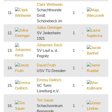
Clark Wirthwein
M
Schachfreunde
W
11.
1
-
Groß
K
Schönebeck im
Julius Deiringer
L
12.
SV Jedesheim
1
-
K
1921
Johannes Keck
J
13.
SV Lauf a. d.
1
-
S
Pegnitz
F
J
David Fruth
14.
1
-
S
USV TU Dresden
R
Emma Oellrich
M
15.
SC Turm
1
-
T
Lüneburg e.V.
1
J
Tim Sauer
S
16.
Schachzentrum
1
-
Bemerode