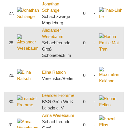
Jonathan
T
Schlange
27.
0
-
S
Schachzwerge
B
Magdeburg
Alexander
H
Wesebaum
M
28.
Schachfreunde
0
-
Groß
Schönebeck im
M
K
Elina Rätsch
29.
0
-
S
Vereinslos/Berlin
S
Leander Fromme
F
30.
BSG Grün-Weiß
0
-
Leipzig e. V.
v
Anna Wesebaum
P
Schachfreunde
U
31.
0
-
Groß
S