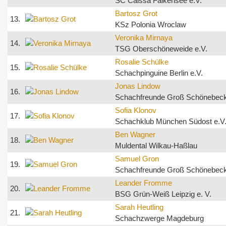
SC Caissa Falkensee e.V.
Bartosz Grot
13.
KSz Polonia Wroclaw
Veronika Mirnaya
14.
TSG Oberschöneweide e.V.
Rosalie Schülke
15.
Schachpinguine Berlin e.V.
Jonas Lindow
16.
Schachfreunde Groß Schönebec
Sofia Klonov
17.
Schachklub München Südost e.V
Ben Wagner
18.
Muldental Wilkau-Haßlau
Samuel Gron
19.
Schachfreunde Groß Schönebec
Leander Fromme
20.
BSG Grün-Weiß Leipzig e. V.
Sarah Heutling
21.
Schachzwerge Magdeburg