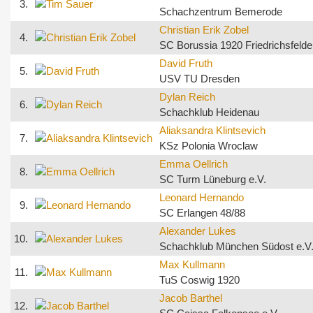
3.
Schachzentrum Bemerode
Christian Erik Zobel
4.
SC Borussia 1920 Friedrichsfelde
David Fruth
5.
USV TU Dresden
Dylan Reich
6.
Schachklub Heidenau
Aliaksandra Klintsevich
7.
KSz Polonia Wroclaw
Emma Oellrich
8.
SC Turm Lüneburg e.V.
Leonard Hernando
9.
SC Erlangen 48/88
Alexander Lukes
10.
Schachklub München Südost e.V
Max Kullmann
11.
TuS Coswig 1920
Jacob Barthel
12.