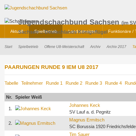
Jugendschachbund Sachsen
(im SV
Aktuell
Spielbetrieb
Landesmeister
Funktionäre /
Sachsen ... Deutschlands Königsflügel
Start
Spielbetrieb
Offene U8-Meisterschaft
Archiv
Archiv 2017
Ta
PAARUNGEN RUNDE 9 IEM U8 2017
Tabelle
Teilnehmer
Runde 1
Runde 2
Runde 3
Runde 4
Rund
Nr.
Spieler Weiß
Johannes Keck
1.
SV Lauf a. d. Pegnitz
Magnus Ermitsch
2.
SC Borussia 1920 Friedrichsfelde
Tim Sauer