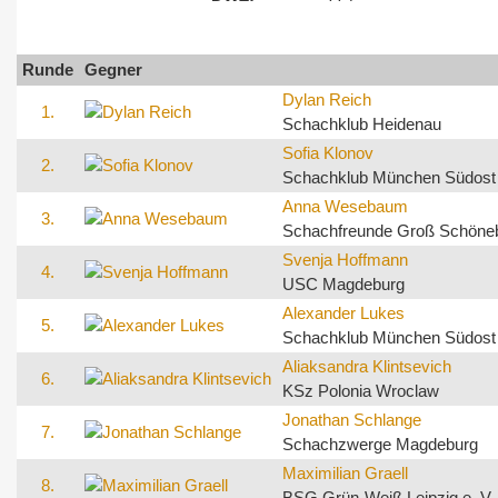
Runde
Gegner
Dylan Reich
1.
Schachklub Heidenau
Sofia Klonov
2.
Schachklub München Südost 
Anna Wesebaum
3.
Schachfreunde Groß Schöne
Svenja Hoffmann
4.
USC Magdeburg
Alexander Lukes
5.
Schachklub München Südost 
Aliaksandra Klintsevich
6.
KSz Polonia Wroclaw
Jonathan Schlange
7.
Schachzwerge Magdeburg
Maximilian Graell
8.
BSG Grün-Weiß Leipzig e. V.