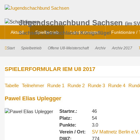
Jugendschachbund Sachsen
(im SV
Aktuell
Spielbetrieb
Landesmeister
Funktionäre /
Sachsen ... Deutschlands Königsflügel
Start
Spielbetrieb
Offene U8-Meisterschaft
Archiv
Archiv 2017
SPIELERFORMULAR IEM U8 2017
Tabelle
Teilnehmer
Runde 1
Runde 2
Runde 3
Runde 4
Rund
Pawel Elias Uplegger
Startnr.:
46
Platz:
54
Punkte:
3.0
Verein / Ort:
SV Mattnetz Berlin e.V.
DWZ:
774