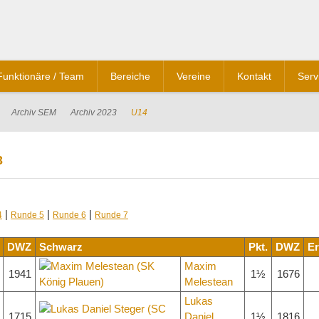
Funktionäre / Team
Bereiche
Vereine
Kontakt
Serv
Archiv SEM
Archiv 2023
U14
3
|
|
|
4
Runde 5
Runde 6
Runde 7
DWZ
Schwarz
Pkt.
DWZ
Er
Maxim
1941
1½
1676
Melestean
Lukas
1715
Daniel
1½
1816