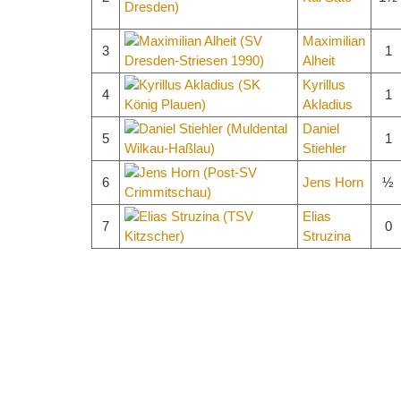
Maximilian
3
1
Alheit
Kyrillus
4
1
Akladius
Daniel
5
1
Stiehler
6
Jens Horn
½
Elias
7
0
Struzina