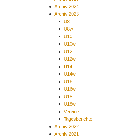
Archiv 2024
Archiv 2023
U8
U8w
U10
U10w
U12
U12w
U14
U14w
U16
U16w
U18
U18w
Vereine
Tagesberichte
Archiv 2022
Archiv 2021