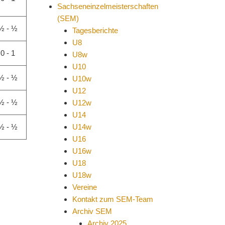
Sachseneinzelmeisterschaften
(SEM)
½ - ½
Tagesberichte
U8
0 - 1
U8w
U10
½ - ½
U10w
U12
½ - ½
U12w
U14
½ - ½
U14w
U16
U16w
U18
U18w
Vereine
Kontakt zum SEM-Team
Archiv SEM
Archiv 2025