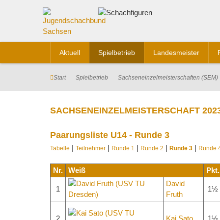
Aktuell
Spielbetrieb
Landesmeister
Start
Spielbetrieb
Sachseneinzelmeisterschaften (SEM)
SACHSENEINZELMEISTERSCHAFT 202
Paarungsliste U14 - Runde 3
|
|
|
|
|
Tabelle
Teilnehmer
Runde 1
Runde 2
Runde 3
Runde 
Nr.
Weiß
Pkt.
David
1
1½
Fruth
2
Kai Sato
1½