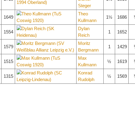
Steger
Theo
1649
1½
1686
Kullmann
Dylan
1554
1
1652
Reich
Moritz
1579
1
1429
Bergmann
Max
1515
½
1619
Kullmann
Konrad
1315
½
1569
Rudolph