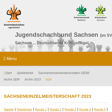
Jugendschachbund Sachsen
(im SV
Sachsen ... Deutschlands Königsflügel
Menu
Start
Spielbetrieb
Sachseneinzelmeisterschaften (SEM)
Archiv SEM
Archiv 2023
U14
SACHSENEINZELMEISTERSCHAFT 2023
|
|
|
|
|
|
|
Tabelle
Teilnehmer
Runde 1
Runde 2
Runde 3
Runde 4
Runde 5