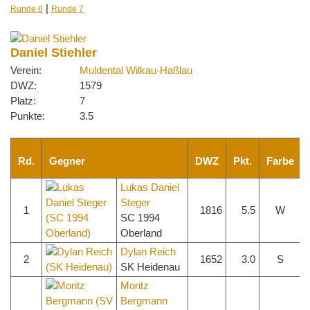
|
Runde 6
Runde 7
Daniel Stiehler
Verein:
Muldental Wilkau-Haßlau
DWZ:
1579
Platz:
7
Punkte:
3.5
Rd.
Gegner
DWZ
Pkt.
Farbe
Lukas Daniel
Steger
1
1816
5.5
W
SC 1994
Oberland
Dylan Reich
2
1652
3.0
S
SK Heidenau
Moritz
Bergmann