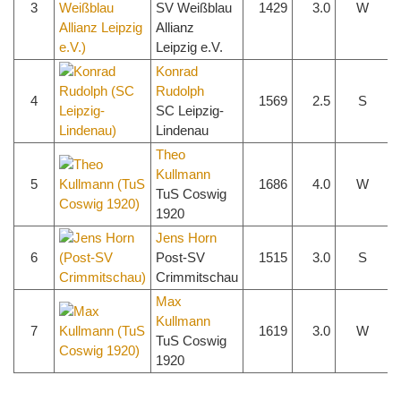
3
SV Weißblau
1429
3.0
W
Allianz
Leipzig e.V.
Konrad
Rudolph
4
1569
2.5
S
SC Leipzig-
Lindenau
Theo
Kullmann
5
1686
4.0
W
TuS Coswig
1920
Jens Horn
6
Post-SV
1515
3.0
S
Crimmitschau
Max
Kullmann
7
1619
3.0
W
TuS Coswig
1920