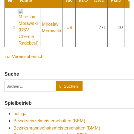
Nr.
Name
AK
ELO
DWZ
Platz
Pkt
Miroslav
1
U8
771
10
3
Morawski
zur Vereinsübersicht
Suche
Suchen
Spielbetrieb
nuLiga
Bezirkseinzelmeisterschaften (BEM)
Bezirksmannschaftsmeisterschaften (BMM)