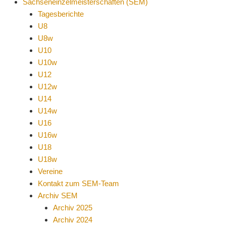
Sachseneinzelmeisterschaften (SEM)
Tagesberichte
U8
U8w
U10
U10w
U12
U12w
U14
U14w
U16
U16w
U18
U18w
Vereine
Kontakt zum SEM-Team
Archiv SEM
Archiv 2025
Archiv 2024