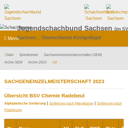
Jugendschachbund Sachsen
(im SV
Sachsen ... Deutschlands Königsflügel
Menu
Start
Spielbetrieb
Sachseneinzelmeisterschaften (SEM)
Archiv SEM
Archiv 2023
U8
SACHSENEINZELMEISTERSCHAFT 2023
Übersicht BSV Chemie Radebeul
|
|
Alphabetische Sortierung
Sortierung nach Altersklasse
Sortierung nach
Platzierung