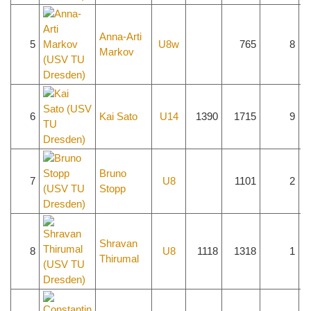
Anna-Arti
5
U8w
765
8
Markov
6
Kai Sato
U14
1390
1715
9
Bruno
7
U8
1101
2
Stopp
Shravan
8
U8
1118
1318
1
Thirumal