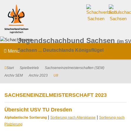
Jugendschachbund Sachsen
(im SV
Sachsen ... Deutschlands Königsflügel
Menu
Start
Spielbetrieb
Sachseneinzelmeisterschaften (SEM)
Archiv SEM
Archiv 2023
U8
SACHSENEINZELMEISTERSCHAFT 2023
Übersicht USV TU Dresden
|
|
Alphabetische Sortierung
Sortierung nach Altersklasse
Sortierung nach
Platzierung