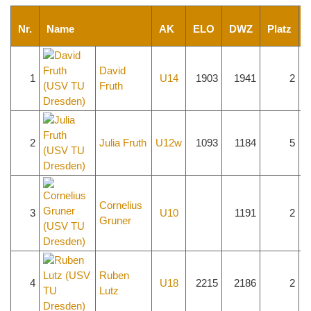
Nr.
Name
AK
ELO
DWZ
Platz
P
David
1
U14
1903
1941
2
Fruth
2
Julia Fruth
U12w
1093
1184
5
Cornelius
3
U10
1191
2
Gruner
Ruben
4
U18
2215
2186
2
Lutz