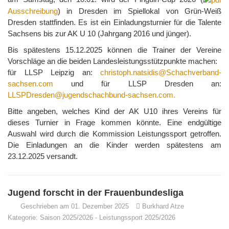
Ausschreibung
) in Dresden im Spiellokal von Grün-Weiß
Dresden stattfinden. Es ist ein Einladungsturnier für die Talente
Sachsens bis zur AK U 10 (Jahrgang 2016 und jünger).
Bis spätestens 15.12.2025 können die Trainer der Vereine
Vorschläge an die beiden Landesleistungsstützpunkte machen:
für LLSP Leipzig an:
christoph.natsidis@Schachverband-
sachsen.com
und für LLSP Dresden an:
LLSPDresden@jugendschachbund-sachsen.com
.
Bitte angeben, welches Kind der AK U10 ihres Vereins für
dieses Turnier in Frage kommen könnte. Eine endgültige
Auswahl wird durch die Kommission Leistungssport getroffen.
Die Einladungen an die Kinder werden spätestens am
23.12.2025 versandt.
Jugend forscht in der Frauenbundesliga
Geschrieben am 01. Dezember 2025
Burkhard Atze
Kategorie:
Saison 2025/2026
-
Leistungssport 2025/2026