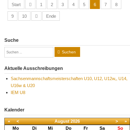
Start
1
2
3
4
5
6
7
8
9
10
Ende
Suche
Suchen
Aktuelle Ausschreibungen
Sachsenmannschaftsmeisterschaften U10, U12, U12w,, U14,
U16w & U20
IEM U8
Kalender
«
<
August
2026
>
»
Mo
Di
Mi
Do
Fr
Sa
So