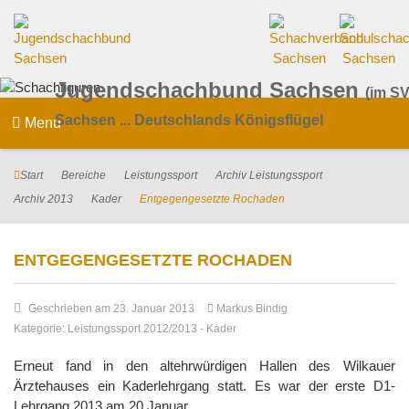
Jugendschachbund Sachsen
(im SV
Sachsen ... Deutschlands Königsflügel
Menu
Start
Bereiche
Leistungssport
Archiv Leistungssport
Archiv 2013
Kader
Entgegengesetzte Rochaden
ENTGEGENGESETZTE ROCHADEN
Geschrieben am 23. Januar 2013
Markus Bindig
Kategorie:
Leistungssport 2012/2013
-
Kader
Erneut fand in den altehrwürdigen Hallen des Wilkauer
Ärztehauses ein Kaderlehrgang statt. Es war der erste D1-
Lehrgang 2013 am 20.Januar.