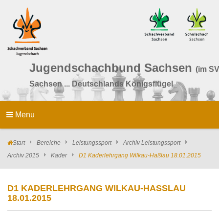
Jugendschachbund Sachsen
(im SV
Sachsen ... Deutschlands Königsflügel
Menu
Start
Bereiche
Leistungssport
Archiv Leistungssport
Archiv 2015
Kader
D1 Kaderlehrgang Wilkau‐Haßlau 18.01.2015
D1 KADERLEHRGANG WILKAU‐HASSLAU 1
8.01.2015