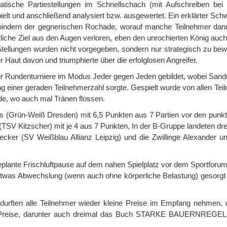
sche Partiestellungen im Schnellschach (mit Aufschreiben bei
lt und anschließend analysiert bzw. ausgewertet. Ein erklärter Sch
hindern der gegnerischen Rochade, worauf manche Teilnehmer dan
liche Ziel aus den Augen verloren, eben den unrochierten König auch
Stellungen wurden nicht vorgegeben, sondern nur strategisch zu bew
Haut davon und triumphierte über die erfolglosen Angreifer.
ür Rundenturniere im Modus Jeder gegen Jeden gebildet, wobei Sand
ng einer geraden Teilnehmerzahl sorgte. Gespielt wurde von allen Te
nde, wo auch mal Tränen flossen.
ns (Grün-Weiß Dresden) mit 6,5 Punkten aus 7 Partien vor den punkt
TSV Kitzscher) mit je 4 aus 7 Punkten, In der B-Gruppe landeten dre
cker (SV Weißblau Allianz Leipzig) und die Zwillinge Alexander un
eplante Frischluftpause auf dem nahen Spielplatz vor dem Sportforum
twas Abwechslung (wenn auch ohne körperliche Belastung) gesorgt
urften alle Teilnehmer wieder kleine Preise im Empfang nehmen, 
ere Preise, darunter auch dreimal das Buch STARKE BAUERNREGE