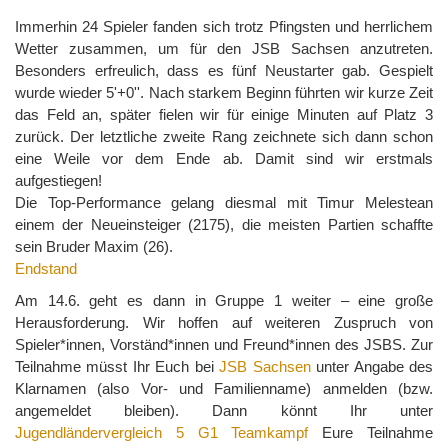
Immerhin 24 Spieler fanden sich trotz Pfingsten und herrlichem
Wetter zusammen, um für den JSB Sachsen anzutreten.
Besonders erfreulich, dass es fünf Neustarter gab. Gespielt
wurde wieder 5'+0''. Nach starkem Beginn führten wir kurze Zeit
das Feld an, später fielen wir für einige Minuten auf Platz 3
zurück. Der letztliche zweite Rang zeichnete sich dann schon
eine Weile vor dem Ende ab. Damit sind wir erstmals
aufgestiegen!
Die Top-Performance gelang diesmal mit Timur Melestean
einem der Neueinsteiger (2175), die meisten Partien schaffte
sein Bruder Maxim (26).
Endstand
Am 14.6. geht es dann in Gruppe 1 weiter – eine große
Herausforderung. Wir hoffen auf weiteren Zuspruch von
Spieler*innen, Vorständ*innen und Freund*innen des JSBS. Zur
Teilnahme müsst Ihr Euch bei
JSB Sachsen
unter Angabe des
Klarnamen (also Vor- und Familienname) anmelden (bzw.
angemeldet bleiben). Dann könnt Ihr unter
Jugendländervergleich 5 G1 Teamkampf
Eure Teilnahme