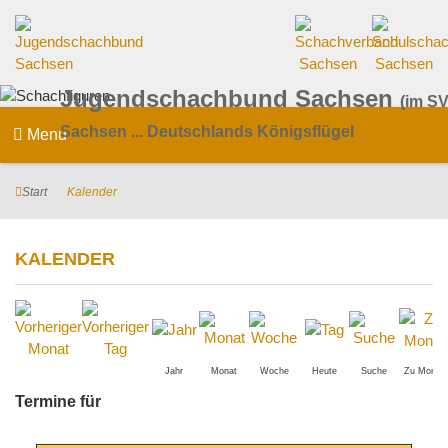
Jugendschachbund Sachsen
(im SV
Sachsen ... Deutschlands Königsflügel
Menu
Start
Kalender
KALENDER
Jahr
Monat
Woche
Heute
Suche
Zu Monat
Termine für